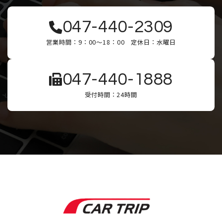
(4)
ユーザーが利用しているサービスのメンテナ
ンスなど、必要に応じたご連絡をするため
047-440-2309
(5)
利用規約に違反したユーザーの特定、その他
不正不当な目的でサービスを利用したユーザー
営業時間：9：00～18：00 定休日：水曜日
の特定をし、ご利用をお断りするため
個人情報の利用目的は、変更前後の関連性について
047-440-1888
合理性が認められる場合に限って変更するものとし
受付時間：24時間
ます。
個人情報の利用目的について変更を行った際は、変
更後の目的について当社所定の方法によってユーザ
ーに通知し、加えてWebサイト上にも公表するもの
とします。
第3条
（個人情報の管理と保護）
個人情報の管理は、厳重に行うこととし、次に掲げ
る場合を除き、ご本人の同意がない限り、第三者に