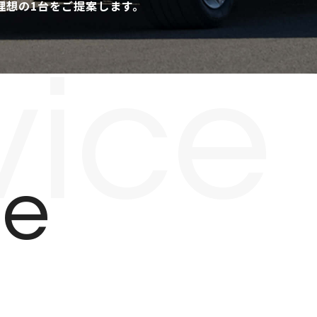
理想の1台をご提案します。
vice
ce