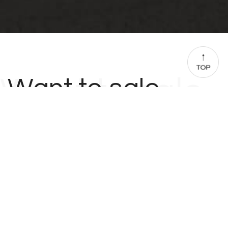
Want to sale
Want to sale
車買取
「売るのも、買うのもカートリップで」
そんなお客様の声にお応えできる体制を整えております。